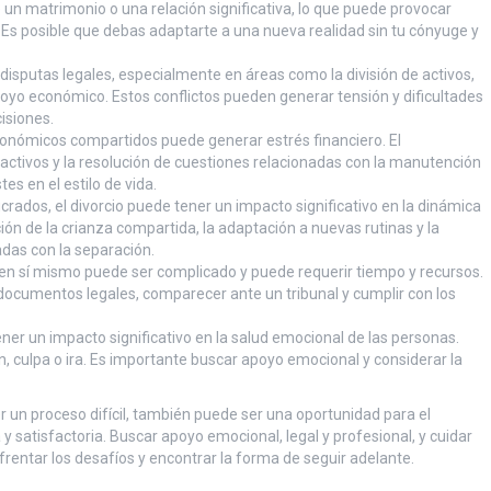
e un matrimonio o una relación significativa, lo que puede provocar
. Es posible que debas adaptarte a una nueva realidad sin tu cónyuge y
 disputas legales, especialmente en áreas como la división de activos,
 apoyo económico. Estos conflictos pueden generar tensión y dificultades
isiones.
económicos compartidos puede generar estrés financiero. El
 activos y la resolución de cuestiones relacionadas con la manutención
s en el estilo de vida.
ucrados, el divorcio puede tener un impacto significativo en la dinámica
ción de la crianza compartida, la adaptación a nuevas rutinas y la
adas con la separación.
o en sí mismo puede ser complicado y puede requerir tiempo y recursos.
 documentos legales, comparecer ante un tribunal y cumplir con los
ener un impacto significativo en la salud emocional de las personas.
, culpa o ira. Es importante buscar apoyo emocional y considerar la
r un proceso difícil, también puede ser una oportunidad para el
y satisfactoria. Buscar apoyo emocional, legal y profesional, y cuidar
rentar los desafíos y encontrar la forma de seguir adelante.