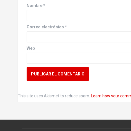
Nombre
*
Correo electrónico
*
Web
This site uses Akismet to reduce spam.
Learn how your comm