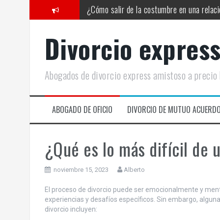
Saltar
¿Cómo salir de la costumbre en una relac
al
contenido
Cómo saber si tu pareja te engaña sexua
Divorcio express
Cómo saber si no le atraes sexualmente a 
¿Cómo saber si tu pareja se está aprovec
Abogados de divorcio express amistoso a precio
Mi pareja va a su bola
Mi pareja no está en los malos momentos
ABOGADO DE OFICIO
DIVORCIO DE MUTUO ACUERD
¿Qué es lo más difícil de 
noviembre 15, 2023
Alberto
El proceso de divorcio puede ser emocionalmente y men
experiencias y desafíos específicos. Sin embargo, algun
divorcio incluyen: