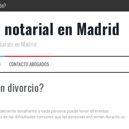
ión?
lmente
 notarial en Madrid
tu pareja
hando de ti?
 barato en Madrid
O
CONTACTO ABOGADOS
un divorcio?
talmente desafiante, y cada persona puede tener diferentes
as de las dificultades comunes que las personas enfrentan durante un