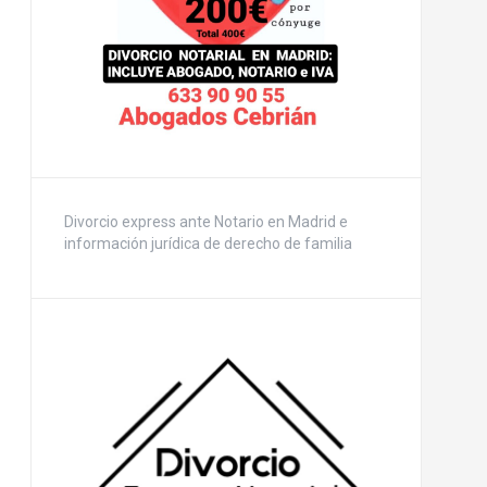
Divorcio express ante Notario en Madrid e
información jurídica de derecho de familia