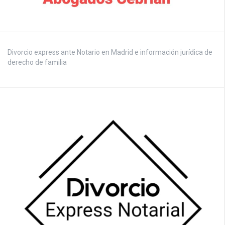
Divorcio express ante Notario en Madrid e información jurídica de
derecho de familia