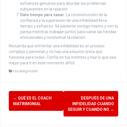
esfuerzos genuinos para abordar los problemas
subyacentes en la relación.
Date tiempo para sanar:
La reconstrucción de la
confianza y la superación de una infidelidad lleva
tiempo y esfuerzo. Sé paciente contigo mismo y con tu
pareja mientras trabajan juntos para sanar las heridas
emocionales y reconstruir la relación.
Recuerda que enfrentar una infidelidad es un proceso
complejo y personal, y no hay una solución única que
funcione para todos. Confía en tus instintos y haz lo que sea
mejor para ti en este momento difícil.
Uncategorized
Navegación
←
QUÉ ES EL COACH
DESPUÉS DE UNA
de
MATRIMONIAL
INFIDELIDAD CUANDO
SEGUIR Y CUANDO NO
→
entradas